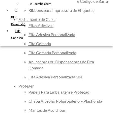
Etiquetas para Impressora de Código de Barra
Filme Stretch Preto
A Reembalagem
Ribbons para Impressora de Etiquetas
Fita de Arquear PET
O
Fita de Arquear 10mm
Blog
Fechamento de Caixa
Reembale!
Fita de Arquear
Fitas Adesivas
Fale
Fita Adesiva Transparente
Fita Adesiva Personalizada
Conosco
48×50
Fita Gomada
Fita Adesiva
Fita Adesiva Colorida
Fita Gomada Personalizada
Fita Adesiva Personalizada
Aplicadores ou Dispensadores de Fita
Fita Adesiva Personalizada com
Gomada
Logomarca
Fita Adesiva Personalizada 3M
Fita Adesiva Personalizada em
Proteger
Pequena Quantidade
Papeis Para Embalagem e Proteção
Fita Adesiva Personalizada no
Chapa Alveolar Polipropileno – Plastionda
Atacado
Fita Adesiva Personalizada para
Mantas de Acolchoar