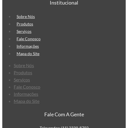
Institucional
commerce
Envelope de Segurança
Sobre Nós
Personalizado
Produtos
Envelope Plástico de Segurança
Serviços
Fale Conosco
Personalizado
Informações
Envelope de Segurança para
Mapa do Site
Correios
Sobre Nós
Produtos
Serviços
Fale Conosco
Informações
Mapa do Site
Fale Com A Gente
Televendas: (11) 2339-8792