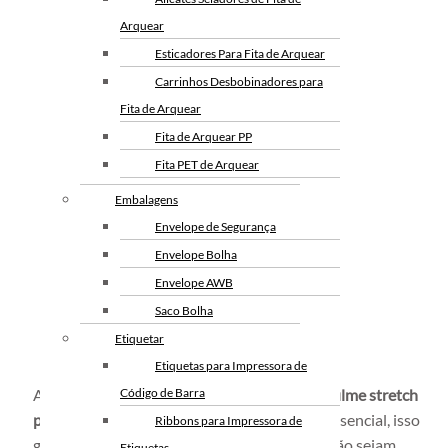
Arquear
Esticadores Para Fita de Arquear
Carrinhos Desbobinadores para
Fita de Arquear
Fita de Arquear PP
Fita PET de Arquear
Selo Metalico para Fita de
Embalagens
Arquear
Envelope de Segurança
Envelope Bolha
Envelope AWB
Saco Bolha
Etiquetar
Etiquetas para Impressora de
A unitização dos volumes com utilização do
Código de Barra
filme stretch
para paletização
no processo de logística é essencial, isso
Ribbons para Impressora de
garante que os produtos contidos na carga não sejam
Etiquetas