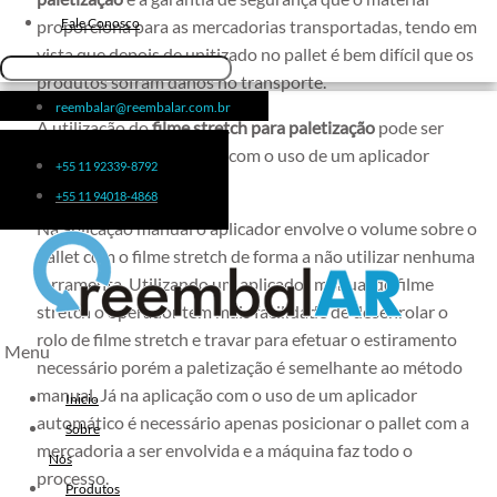
Fita de Arquear 10mm
Fale Conosco
proporciona para as mercadorias transportadas, tendo em
vista que depois de unitizado no pallet é bem difícil que os
Fita de Arquear
produtos sofram danos no transporte.
Fita Adesiva Transparente
reembalar@reembalar.com.br
48×50
A utilização do
filme stretch para paletização
pode ser
Fita Adesiva
feita de forma manual ou com o uso de um aplicador
+55 11 92339-8792
Fita Adesiva Colorida
manual ou automático.
+55 11 94018-4868
Fita Adesiva Personalizada
Na aplicação manual o aplicador envolve o volume sobre o
Fita Adesiva Personalizada com
pallet com o filme stretch de forma a não utilizar nenhuma
Logomarca
ferramenta. Utilizando um aplicador manual de filme
Fita Adesiva Personalizada em
stretch o operador tem mais facilidade de desenrolar o
Pequena Quantidade
rolo de filme stretch e travar para efetuar o estiramento
Menu
Fita Adesiva Personalizada no
necessário porém a paletização é semelhante ao método
Atacado
manual. Já na aplicação com o uso de um aplicador
Inicio
automático é necessário apenas posicionar o pallet com a
Fita Adesiva Personalizada para
Sobre
mercadoria a ser envolvida e a máquina faz todo o
Embalagem
Nós
processo.
Fita Adesiva Transparente
Produtos