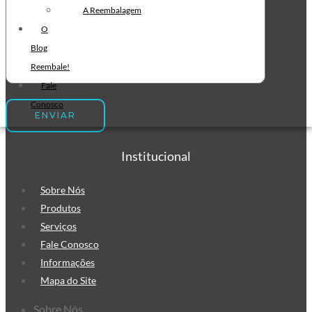
Filme Stretch Preto
A Reembalagem
Fita de Arquear PET
O
Fita de Arquear 10mm
Blog
Reembale!
Fita de Arquear
Fale
Fita Adesiva Transparente
Conosco
48×50
Fita Adesiva
Fita Adesiva Colorida
Institucional
Fita Adesiva Personalizada
Fita Adesiva Personalizada com
Sobre Nós
Logomarca
Produtos
Fita Adesiva Personalizada em
Serviços
Pequena Quantidade
Fale Conosco
Fita Adesiva Personalizada no
Informações
Atacado
Mapa do Site
Fita Adesiva Personalizada para
Sobre Nós