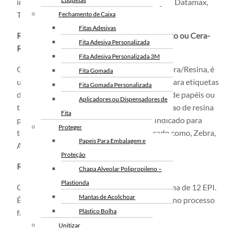
impressoras do mercado como, Zebra, Argox, Datamax,
TSC, Sato e etc.
Fechamento de Caixa
Fitas Adesivas
Ribbons para Impressora de Etiquetas – Misto ou Cera-
Fita Adesiva Personalizada
Resina
Fita Adesiva Personalizada 3M
O Ribbon misto, também conhecido como Cera/Resina, é
Fita Gomada
uma solução de maior resistência à abrasão para etiquetas
Fita Gomada Personalizada
de papel, sendo compatível com maior gama de papéis ou
Aplicadores ou Dispensadores de
também como uma solução de custo inferior ao de resina
Fita
pura para etiquetas sintéticas em geral. Indicado para
Proteger
todas as marcas de impressoras do mercado como, Zebra,
Papeis Para Embalagem e
Argox, Datamax, TSC, Sato e etc.
Proteção
Ribbons Near Edge
Chapa Alveolar Polipropileno –
Plastionda
O Ribbon Near Edge suporta impressões acima de 12 EPI.
Mantas de Acolchoar
É a melhor opção para quem utiliza o Ribbon no processo
Plástico Bolha
fabril em linha de produção.
Unitizar