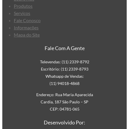
Embalagem
Produtos
Fita Adesiva Transparente
Serviços
Fita Adesiva Transparente
Fale Conosco
48×100
Informações
Fita Adesiva Transparente
Mapa do Site
48×50
Fale Com A Gente
Fita de Arquear
Fita de Arquear 10mm
Televendas: (11) 2339-8792
Fita de Arquear 13mm
Escritório: (11) 2339-8793
Fita de Arquear 16mm
Whatsapp de Vendas:
Fita de Arquear PET
(11) 94018-4868
Fita de Arquear Phoenix
Endereço: Rua Maria Aparecida
Selo para Fita de Arquear
Cardia, 187 São Paulo – SP
Preço da Fita Gomada
CEP: 04781-065
Personalizada
Desenvolvido Por:
Preço da Fita Gomada