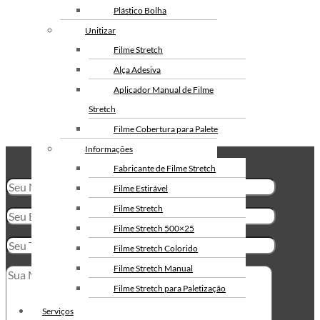
Envelope de Segurança
Plástico Bolha
Filme Stretch 10cm
Personalizado
Unitizar
Envelope Plástico de Segurança
Filme Stretch
Personalizado
Alça Adesiva
Envelope de Segurança para
Aplicador Manual de Filme
Correios
Stretch
Filme Cobertura para Palete
Informações
Entre Em Contato!
Fabricante de Filme Stretch
Filme Estirável
Filme Stretch
Filme Stretch 500×25
Filme Stretch Colorido
Filme Stretch Manual
Filme Stretch para Paletização
Filme Stretch sem Tubete
Serviços