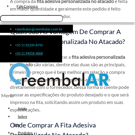
A compra da
fita adesiva personalizada no atacado
é feita
Fita de Arquear 10mm
Fale Conosco
em maior quantidade e geralmente este pedido é feito
Fita de Arquear
diretamente a um fornecedor.
Fita Adesiva Transparente
reembalar@reembalar.com.br
Quais São As Vantagem De Comprar A
48×50
Fita Adesiva
Fita Adesiva Personalizada No Atacado?
+55 11 92339-8792
Fita Adesiva Colorida
+55 11 94018-4868
As vantagens de se comprar a
Fita Adesiva Personalizada
fita adesiva personalizada
no atacado
são várias, dentre elas duas são as principais,
Fita Adesiva Personalizada com
primeiro o preço que é bem melhor em relação a compra
Logomarca
em pequenas quantidade e segundo a solicitação
Fita Adesiva Personalizada em
diretamente com o fornecedor, dessa forma o cliente pode
Pequena Quantidade
passar as especificações do produto desejado e o que será
Menu
Fita Adesiva Personalizada no
impresso na fita, solicitando assim um produto em suas
Atacado
Inicio
especificações.
Fita Adesiva Personalizada para
Sobre
Embalagem
Onde Comprar A Fita Adesiva
Nós
Fita Adesiva Transparente
Produtos
Personalizada No Atacado?