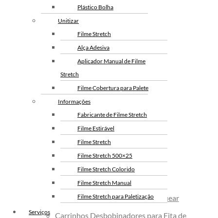
Envelope de Segurança
Plástico Bolha
Personalizado
Fita Adesiva
Fitas Adesivas
Unitizar
Personalizada
Envelope Plástico de Segurança
Fita Gomada
Filme Stretch
Personalizado
Alça Adesiva
Fita De Arquear PP
Fita PET De Arquear
Envelope de Segurança para
Aplicador Manual de Filme
Fita Gomada
Alça Adesiva
Correios
Stretch
Personalizada
Papeis Para
Filme Cobertura para Palete
Embalagem E
Informações
Proteção
Fabricante de Filme Stretch
Aplicador Manual
Aplicadores De Fita
De Filme Stretch
Filme Estirável
Filme Stretch
Filme Stretch 500×25
Filme Stretch Colorido
Filme Stretch Manual
Arqueação
Filme Stretch para Paletização
Alicates Seladores de Fita de Arquear
Filme Stretch sem Tubete
Serviços
Carrinhos Desbobinadores para Fita de