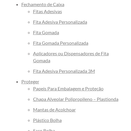
Embalagem
Fechamento de Caixa
Fita Adesiva Transparente
Fitas Adesivas
Fita Adesiva Transparente
Fita Adesiva Personalizada
48×100
Fita Gomada
Fita Adesiva Transparente
48×50
Fita Gomada Personalizada
Fita de Arquear
Aplicadores ou Dispensadores de Fita
Fita de Arquear 10mm
Gomada
Fita de Arquear 13mm
Fita Adesiva Personalizada 3M
Fita de Arquear 16mm
Proteger
Fita de Arquear PET
Papeis Para Embalagem e Proteção
Fita de Arquear Phoenix
Chapa Alveolar Polipropileno – Plastionda
Selo para Fita de Arquear
Preço da Fita Gomada
Mantas de Acolchoar
Personalizada
Plástico Bolha
Preço da Fita Gomada
Saco Bolha