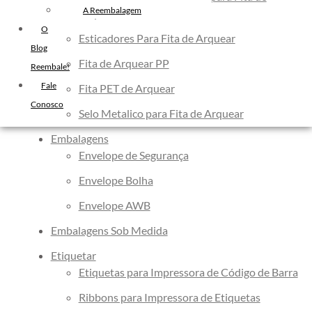
Filme Stretch Preto
A Reembalagem
Arquear
Fita de Arquear PET
O
Esticadores Para Fita de Arquear
Fita de Arquear 10mm
Blog
Fita de Arquear PP
Reembale!
Fita de Arquear
Fale
Fita Adesiva Transparente
Fita PET de Arquear
Conosco
48×50
Selo Metalico para Fita de Arquear
Fita Adesiva
Embalagens
Fita Adesiva Colorida
Envelope de Segurança
Fita Adesiva Personalizada
Envelope Bolha
Fita Adesiva Personalizada com
Logomarca
Envelope AWB
Fita Adesiva Personalizada em
Embalagens Sob Medida
Pequena Quantidade
Etiquetar
Fita Adesiva Personalizada no
Etiquetas para Impressora de Código de Barra
Atacado
Ribbons para Impressora de Etiquetas
Fita Adesiva Personalizada para