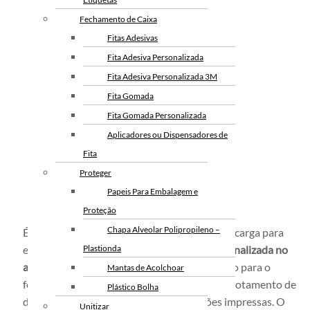
Fechamento de Caixa
Fitas Adesivas
Fita Adesiva Personalizada
Fita Adesiva Personalizada 3M
Fita Gomada
Fita Gomada Personalizada
Aplicadores ou Dispensadores de
Fita
Proteger
Papeis Para Embalagem e
Proteção
Chapa Alveolar Polipropileno –
É comum empresas com grandes volumes de carga para
empacotamento solicitar a
Plastionda
fita adesiva personalizada no
atacado
. A fita adesiva é um material utilizado para o
Mantas de Acolchoar
fechamento de caixas, embalamento e empacotamento de
Plástico Bolha
diversos produtos possuindo informações impressas. O
Unitizar