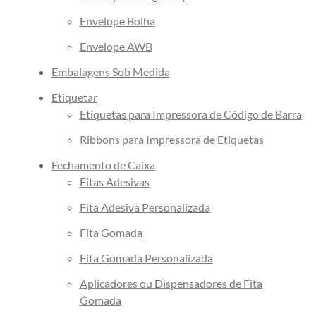
commerce
Envelope Bolha
Envelope de Segurança
Envelope AWB
Personalizado
Embalagens Sob Medida
Envelope Plástico de Segurança
Etiquetar
Personalizado
Etiquetas para Impressora de Código de Barra
Envelope de Segurança para
Correios
Ribbons para Impressora de Etiquetas
Fechamento de Caixa
Fitas Adesivas
Fita Adesiva Personalizada
Fita Gomada
Fita Gomada Personalizada
Aplicadores ou Dispensadores de Fita
Gomada