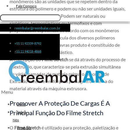
monômeros são as unidades que se repetem dentro da
Fita de Arquear 10mm
Fale Conosco
estrutura do polímero e podem ou não ser unidades iguais,
Fita de Arquear
formando longas cadeias. Podem ser naturais ou
Fita Adesiva Transparente
sintéticos, termoplásticos ou termofixos e com
reembalar@reembalar.com.br
propriedades específicas de acordo com os monômeros
48×50
que formam a macromolécula dos diversos polímeros
Fita Adesiva
+55 11 92339-8792
existentes, em outras palavras produto é constituído de
Fita Adesiva Colorida
pequenas moléculas de plástico.
+55 11 94018-4868
Fita Adesiva Personalizada
A concepção do
Filme Stretch
se dá através do processo de
Fita Adesiva Personalizada com
coextrusão, que caracteriza-se pela extrusão simultânea
Logomarca
de várias camadas de matéria prima, o processo de
Fita Adesiva Personalizada em
Extrusão consiste em forçar a passagem contínua do
Pequena Quantidade
material através da máquina extrusora.
Menu
Fita Adesiva Personalizada no
Promover A Proteção De Cargas É A
Atacado
Inicio
Fita Adesiva Personalizada para
Principal Função Do Filme Stretch
Sobre
Embalagem
Nós
Fita Adesiva Transparente
O
Filme Stretch
é utilizado para proteção, paletização e
Produtos