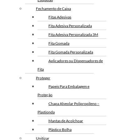
Fechamento de Caixa
Fitas Adesivas
Fita Adesiva Personalizada
Fita Adesiva Personalizada 3M
Fita Gomada
Fita Gomada Personalizada
Aplicadores ou Dispensadores de
Fita
Proteger
Papeis Para Embalagem e
Proteção
Chapa Alveolar Polipropileno –
Plastionda
Mantas de Acolchoar
Plástico Bolha
Unitizar