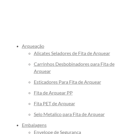
Fita Gomada Personalizada
Filme Cobertura
Fita Gomada de Papel
Para Palete
Fita Gomada com Reforço
Fita Gomada
Fabricante de Fita Gomada
Envelope de Segurança
Arqueação
Envelope de Segurança com Lacre
Alicates Seladores de Fita de Arquear
Adesivo
Carrinhos Desbobinadores para Fita de
Envelope de Segurança com
Arquear
Bolha
Esticadores Para Fita de Arquear
Envelope de Segurança com Logo
Fita de Arquear PP
da Empresa
Envelope de Segurança
Fita PET de Arquear
Inviolável
Selo Metalico para Fita de Arquear
Envelope de Segurança para
Embalagens
Correios Personalizado
Envelope de Segurança
Envelope de segurança para E-