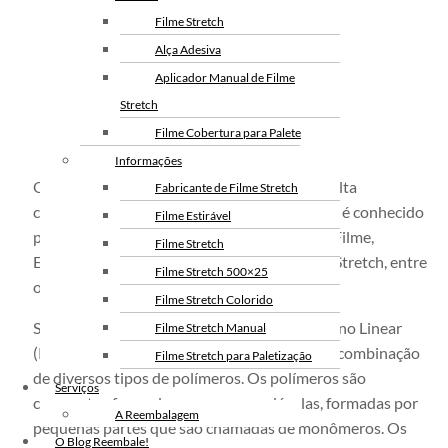
Filme Stretch
Alça Adesiva
Aplicador Manual de Filme
Stretch
Filme Cobertura para Palete
Informações
O
Filme Stretch
é uma película plástica com alta
Fabricante de Filme Stretch
capacidade de resistência. O mesmo também é conhecido
Filme Estirável
por outros nomes no mercado, como Strech Filme,
Filme Stretch
Estreche, Plástico Stretch, Fita Stretch, Rolo Stretch, entre
Filme Stretch 500×25
outros.
Filme Stretch Colorido
Seu nome técnico é
Filme Stretch
de Polietileno Linear
Filme Stretch Manual
(PEBDL), o material é constituído através da combinação
Filme Stretch para Paletização
de diversos tipos de polímeros. Os polímeros são
Filme Stretch sem Tubete
Serviços
compostos formados por macromoléculas, formadas por
Filme Stretch Preto
A Reembalagem
pequenas partes que são chamadas de monômeros. Os
Fita de Arquear PET
O Blog Reembale!