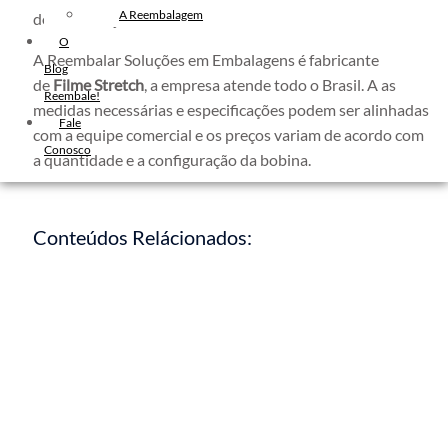
Filme Stretch Preto
A Reembalagem
dobro ou seja 400m.
Fita de Arquear PET
O
A Reembalar Soluções em Embalagens é fabricante
Fita de Arquear 10mm
Blog
de
Filme Stretch
, a empresa atende todo o Brasil. A as
Reembale!
Fita de Arquear
medidas necessárias e especificações podem ser alinhadas
Fale
Fita Adesiva Transparente
com a equipe comercial e os preços variam de acordo com
Conosco
48×50
a quantidade e a configuração da bobina.
Fita Adesiva
Fita Adesiva Colorida
Conteúdos Relácionados:
Fita Adesiva Personalizada
Fita Adesiva Personalizada com
Logomarca
Filme Stretch
Filme Stretch
500×25
Manual
Fita Adesiva Personalizada em
Pequena Quantidade
Filme Stretch Para
Filme Stretch Preto
Paletização
Fita Adesiva Personalizada no
Filme Stretch
Colorido
Atacado
Fita Adesiva Personalizada para
Bobina De Filme
Fabricante De Filme