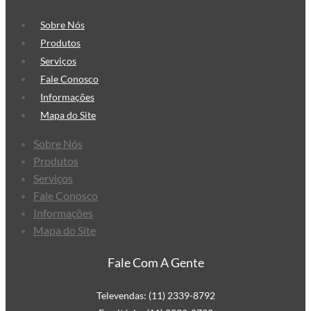
Embalagem
Fita Adesiva Transparente
Sobre Nós
Produtos
Fita Adesiva Transparente
Serviços
48×100
Fale Conosco
Fita Adesiva Transparente
Informações
48×50
Mapa do Site
Fita de Arquear
Fita de Arquear 10mm
Sobre Nós
Fita de Arquear 13mm
Produtos
Serviços
Fita de Arquear 16mm
Fale Conosco
Fita de Arquear PET
Informações
Fita de Arquear Phoenix
Mapa do Site
Selo para Fita de Arquear
Preço da Fita Gomada
Fale Com A Gente
Personalizada
Preço da Fita Gomada
Televendas: (11) 2339-8792