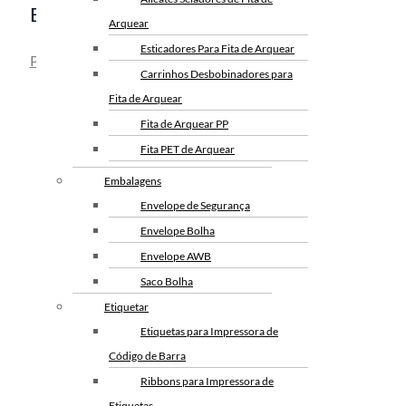
Embalagens De Proteção:
Arquear
Esticadores Para Fita de Arquear
Papeis para Embalagem e Proteção
Carrinhos Desbobinadores para
Fita de Arquear
Fita de Arquear PP
Fita PET de Arquear
Parafinado
Selo Metalico para Fita de
Embalagens
Arquear
Envelope de Segurança
Envelope Bolha
Envelope AWB
HD Branco/Rosa
Saco Bolha
Etiquetar
Etiquetas para Impressora de
Código de Barra
Betumado
Ribbons para Impressora de
Etiquetas