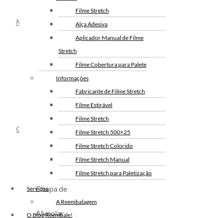
Plástico Bolha
Filme Stretch
Mantas de Acolchoar
(Novidade!)
Alça Adesiva
Aplicador Manual de Filme
Stretch
Filme Cobertura para Palete
Informações
Fabricante de Filme Stretch
Mantas de
Filme Estirável
Acolchoar
Filme Stretch
Chapas de Polipropileno Alveolar
Filme Stretch 500×25
Filme Stretch Colorido
Filme Stretch Manual
Filme Stretch para Paletização
Filme Stretch sem Tubete
Chapa de
Serviços
Polipropileno
Filme Stretch Preto
A Reembalagem
Alveolar
Fita de Arquear PET
O Blog Reembale!