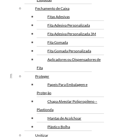
Fechamento de Caixa
Fitas Adesivas
Ondulado
Fita Adesiva Personalizada
Fita Adesiva Personalizada 3M
Fita Gomada
Fita Gomada Personalizada
Aplicadores ou Dispensadores de
Kraft
Fita
Plástico Bolha para diversas aplicações
Proteger
Papeis Para Embalagem e
Proteção
Chapa Alveolar Polipropileno –
Plastionda
Mantas de Acolchoar
Plástico Bolha
Embalagens de
Unitizar