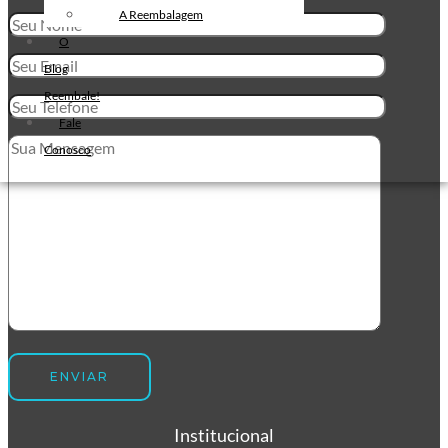
Filme Stretch Preto
A Reembalagem
Fita de Arquear PET
O
Fita de Arquear 10mm
Blog
Reembale!
Fita de Arquear
Fale
Fita Adesiva Transparente
Conosco
48×50
Fita Adesiva
Fita Adesiva Colorida
Fita Adesiva Personalizada
Fita Adesiva Personalizada com
Logomarca
Fita Adesiva Personalizada em
Pequena Quantidade
Fita Adesiva Personalizada no
Atacado
Fita Adesiva Personalizada para
Institucional