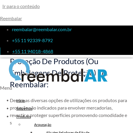
Ir para o conteúdo
Reembalar
Proteger
reembalar@reembalar.com.br
+55 11 92339-8792
Conheça As Soluções Para
+55 11 94018-4868
Proteção De Produtos (ou
Embalagens De Proteção) Da
Reembalar:
Menu
Dentre as diversas opções de utilizações os produtos para
Inicio
proteção são indicados para envolver mercadorias,
Sobre Nós
revestir e proteger superfícies promovendo comodidade e
Produtos
segurança no embalamento.
Arqueação
Alicates Seladores de Fita de