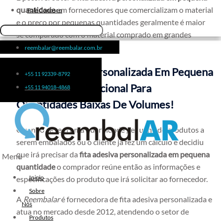
quantidade
em fornecedores que comercializam o material
Fita de Arquear 10mm
Fale Conosco
e o preço por pequenas quantidades geralmente é maior
Fita de Arquear
se comparado com o material comprado em grandes
Fita Adesiva Transparente
volumes.
reembalar@reembalar.com.br
48×50
Fita Adesiva
A Fita Adesiva Personalizada Em Pequena
+55 11 92339-8792
Fita Adesiva Colorida
Quantidade É Funcional Para
+55 11 94018-4868
Fita Adesiva Personalizada
Quantidades Baixas De Volumes!
Fita Adesiva Personalizada com
Logomarca
Quando se tem uma quantidade pequena de produtos a
Fita Adesiva Personalizada em
serem embalados ou o cliente já fez um cálculo e decidiu
Pequena Quantidade
que irá precisar da
fita adesiva personalizada em pequena
Menu
Fita Adesiva Personalizada no
quantidade
o comprador reúne então as informações e
Atacado
Inicio
especificações do produto que irá solicitar ao fornecedor.
Fita Adesiva Personalizada para
Sobre
A
Reembalar
é fornecedora de fita adesiva personalizada e
Embalagem
Nós
atua no mercado desde 2012, atendendo o setor de
Fita Adesiva Transparente
Produtos