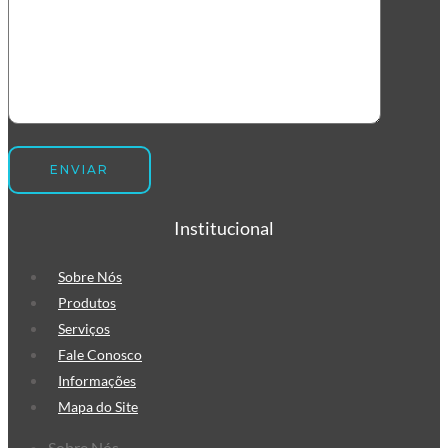
commerce
Envelope de Segurança
Personalizado
Envelope Plástico de Segurança
Personalizado
Envelope de Segurança para
Correios
Institucional
Sobre Nós
Produtos
Serviços
Fale Conosco
Informações
Mapa do Site
Sobre Nós