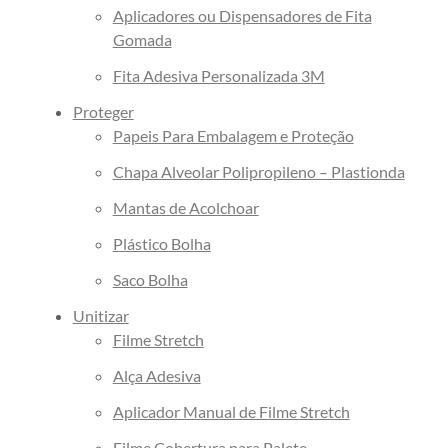
Embalagem
Aplicadores ou Dispensadores de Fita
Fita Adesiva Transparente
Gomada
Fita Adesiva Transparente
Fita Adesiva Personalizada 3M
48×100
Proteger
Fita Adesiva Transparente
Papeis Para Embalagem e Proteção
48×50
Chapa Alveolar Polipropileno – Plastionda
Fita de Arquear
Fita de Arquear 10mm
Mantas de Acolchoar
Fita de Arquear 13mm
Plástico Bolha
Fita de Arquear 16mm
Saco Bolha
Fita de Arquear PET
Fita de Arquear Phoenix
Unitizar
Filme Stretch
Selo para Fita de Arquear
Preço da Fita Gomada
Alça Adesiva
Personalizada
Aplicador Manual de Filme Stretch
Preço da Fita Gomada
Filme Cobertura para Palete