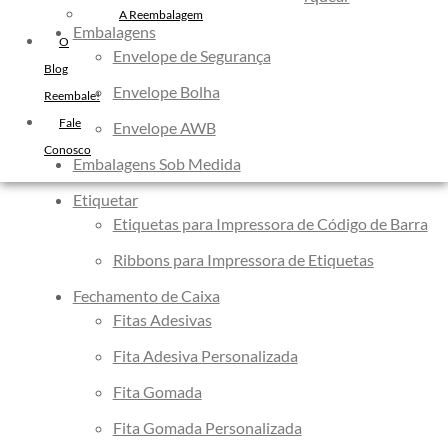
Filme Stretch Preto
A Reembalagem
Embalagens
Fita de Arquear PET
O
Envelope de Segurança
Fita de Arquear 10mm
Blog
Envelope Bolha
Reembale!
Fita de Arquear
Fale
Fita Adesiva Transparente
Envelope AWB
Conosco
48×50
Embalagens Sob Medida
Fita Adesiva
Etiquetar
Fita Adesiva Colorida
Etiquetas para Impressora de Código de Barra
Fita Adesiva Personalizada
Ribbons para Impressora de Etiquetas
Fita Adesiva Personalizada com
Logomarca
Fechamento de Caixa
Fita Adesiva Personalizada em
Fitas Adesivas
Pequena Quantidade
Fita Adesiva Personalizada
Fita Adesiva Personalizada no
Fita Gomada
Atacado
Fita Gomada Personalizada
Fita Adesiva Personalizada para