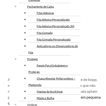
Fechamento de Caixa
Fitas Adesivas
Fita Adesiva Personalizada
Fita Adesiva Personalizada 3M
Fita Gomada
Fita Gomada Personalizada
Aplicadores ou Dispensadores de
Fita
Proteger
Papeis Para Embalagem e
Proteção
Chapa Alveolar Polipropileno –
A fita adesiva é um produto constituído a base de bopp,
material plástico de alta resistência. Empresas que não
Plastionda
necessitam da fita para aplicação em larga escala optam
Mantas de Acolchoar
pela solicitação da
fita adesiva personalizada em pequena
Plástico Bolha
quantidade
.
Unitizar