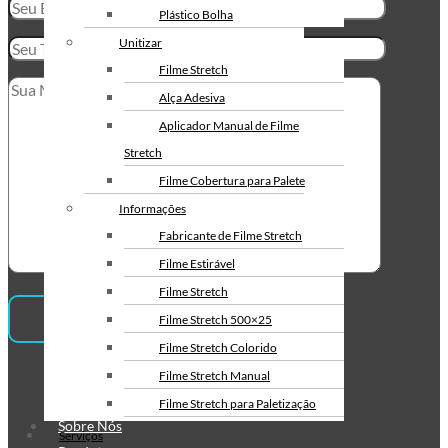
Envelope de Segurança
Plástico Bolha
Personalizado
Unitizar
Envelope Plástico de Segurança
Filme Stretch
Personalizado
Alça Adesiva
Envelope de Segurança para
Aplicador Manual de Filme
Correios
Stretch
Filme Cobertura para Palete
Informações
Fabricante de Filme Stretch
Filme Estirável
Filme Stretch
Filme Stretch 500×25
Filme Stretch Colorido
Institucional
Filme Stretch Manual
Filme Stretch para Paletização
Sobre Nós
Filme Stretch sem Tubete
Serviços