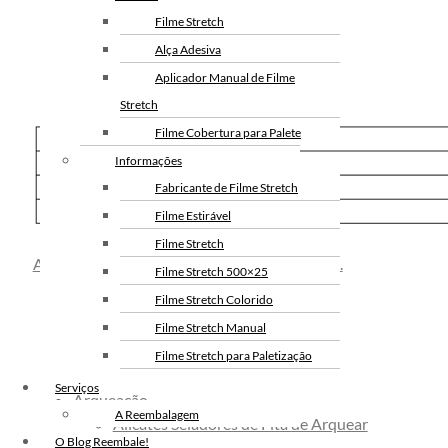
Filme Stretch
Alça Adesiva
Aplicador Manual de Filme
Stretch
Filme Cobertura para Palete
Informações
Fabricante de Filme Stretch
Filme Estirável
Filme Stretch
Acesse nosso portfólio completo de soluções.
Filme Stretch 500×25
Filme Stretch Colorido
Filme Stretch Manual
Filme Stretch para Paletização
Filme Stretch sem Tubete
Serviços
Arqueação
Filme Stretch Preto
A Reembalagem
Alicates Seladores de Fita de Arquear
Fita de Arquear PET
O Blog Reembale!