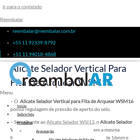
Ir para o conteúdo
Reembalar
Alicate Selador Vertical Para
reembalar@reembalar.com.br
+55 11 92339-8792
Fita De Arquear WSM16
+55 11 94018-4868
Alicate Selador Vertical Para
Fita De Arquear WSM16
Menu
– O
Alicate Selador Vertical para Fita de Arquear WSM16
Inicio
possui regulagem de pressão de aperto do selo.
Sobre Nós
– Semelhante ao
Alicate Selador WSI13
, o
Alicate Selador
Produtos
Vertical para Fita de Arquear WSM16
tem a mesma
Arqueação
funcionalidade porém é destinado para fitas de 16mm e
Alicates Seladores de Fita de