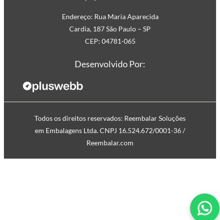
Embalagem
Endereço: Rua Maria Aparecida
Fita Adesiva Transparente
Cardia, 187 São Paulo – SP
Fita Adesiva Transparente
CEP: 04781-065
48×100
Fita Adesiva Transparente
Desenvolvido Por:
48×50
Fita de Arquear
Fita de Arquear 10mm
Fita de Arquear 13mm
Todos os direitos reservados: Reembalar Soluções
Fita de Arquear 16mm
em Embalagens Ltda. CNPJ 16.524.672/0001-36 /
Fita de Arquear PET
Reembalar.com
Fita de Arquear Phoenix
Selo para Fita de Arquear
Preço da Fita Gomada
Personalizada
Preço da Fita Gomada