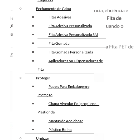
Fechamento de Caixa
– Vantagens como durabilidade, resistência, eficiência e
Fitas Adesivas
leveza tornam o
Alicate Selador Vertical para Fita de
Arquear WSV16
ferramenta muito popular quando o
Fita Adesiva Personalizada
assunto é arqueação.
Fita Adesiva Personalizada 3M
Fita Gomada
– A ferramenta é essencial para a utilização da
Fita PET de
Fita Gomada Personalizada
Arquear.
Aplicadores ou Dispensadores de
Fita
Proteger
Papeis Para Embalagem e
Proteção
Chapa Alveolar Polipropileno –
Plastionda
Mantas de Acolchoar
Plástico Bolha
Unitizar