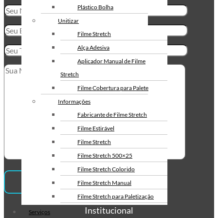
Envelope de Segurança
Plástico Bolha
Personalizado
Unitizar
Envelope Plástico de Segurança
Filme Stretch
Personalizado
Alça Adesiva
Envelope de Segurança para
Aplicador Manual de Filme
Correios
Stretch
Filme Cobertura para Palete
Informações
Fabricante de Filme Stretch
Filme Estirável
Filme Stretch
Filme Stretch 500×25
Filme Stretch Colorido
Filme Stretch Manual
Filme Stretch para Paletização
Institucional
Filme Stretch sem Tubete
Serviços