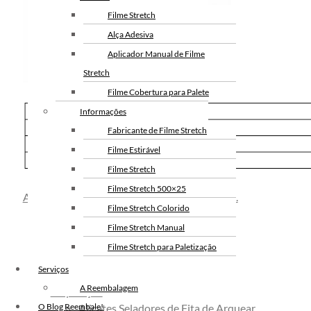
Filme Stretch
Alça Adesiva
Aplicador Manual de Filme
Stretch
Filme Cobertura para Palete
Informações
Fabricante de Filme Stretch
Filme Estirável
Filme Stretch
Filme Stretch 500×25
Acesse nosso portfólio completo de soluções.
Filme Stretch Colorido
Filme Stretch Manual
Filme Stretch para Paletização
Filme Stretch sem Tubete
Serviços
Filme Stretch Preto
A Reembalagem
Arqueação
Fita de Arquear PET
Alicates Seladores de Fita de Arquear
O Blog Reembale!