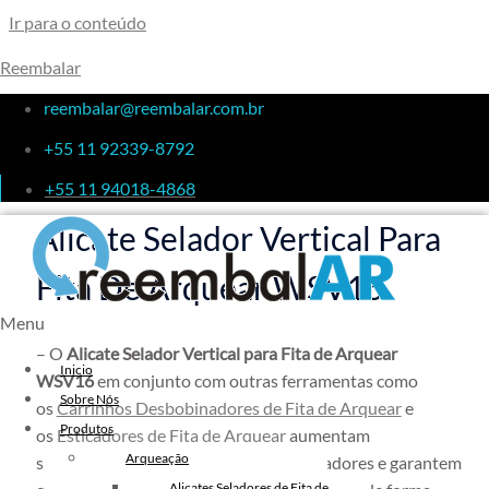
Ir para o conteúdo
Reembalar
Alicate Selador Vertical Para
reembalar@reembalar.com.br
+55 11 92339-8792
Fita De Arquear WSV16
+55 11 94018-4868
Alicate Selador Vertical Para
Fita De Arquear WSV16
Menu
– O
Alicate Selador Vertical para Fita de Arquear
Inicio
WSV16
em conjunto com outras ferramentas como
Sobre Nós
os
Carrinhos Desbobinadores de Fita de Arquear
e
Produtos
os
Esticadores de Fita de Arquear
aumentam
Arqueação
substancialmente a eficiência dos operadores e garantem
Alicates Seladores de Fita de