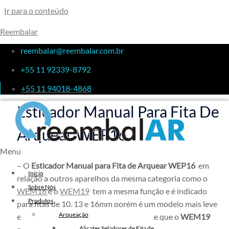
Ir para o conteúdo
Reembalar
Esticador Manual Para Fita De
reembalar@reembalar.com.br
+55 11 92339-8792
Arquear WEP16
+55 11 94018-4868
Esticador Manual Para Fita De
Arquear WEP16
Menu
– O
Esticador Manual para Fita de Arquear WEP16
em
Inicio
relação a outros aparelhos da mesma categoria como o
Sobre Nós
WEM16
e o
WEM19
tem a mesma função e é indicado
Produtos
para fitas de 10, 13 e 16mm porém é um modelo mais leve
Arqueação
e de baixo custo sendo menos resistente que o
WEM19
Alicates Seladores de Fita de