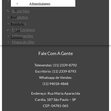
Mapa do Site
Filme Stretch Preto
A Reembalagem
Fita de Arquear PET
O
Sobre Nós
Produtos
Fita de Arquear 10mm
Blog
Serviços
Reembale!
Fita de Arquear
Fale Conosco
Fale
Fita Adesiva Transparente
Informações
Conosco
48×50
Mapa do Site
Fita Adesiva
Fita Adesiva Colorida
Fale Com A Gente
Fita Adesiva Personalizada
Televendas: (11) 2339-8792
Fita Adesiva Personalizada com
Escritório: (11) 2339-8793
Logomarca
Whatsapp de Vendas:
Fita Adesiva Personalizada em
(11) 94018-4868
Pequena Quantidade
Fita Adesiva Personalizada no
Endereço: Rua Maria Aparecida
Atacado
Cardia, 187 São Paulo – SP
CEP: 04781-065
Fita Adesiva Personalizada para