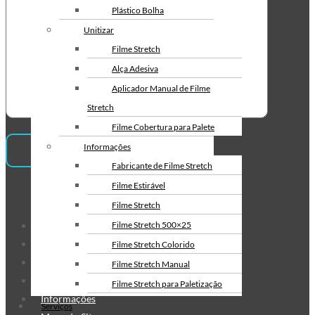
Envelope de Segurança
Plástico Bolha
Personalizado
Unitizar
Envelope Plástico de Segurança
Filme Stretch
Personalizado
Alça Adesiva
Envelope de Segurança para
Aplicador Manual de Filme
Correios
Stretch
Filme Cobertura para Palete
Informações
Fabricante de Filme Stretch
Filme Estirável
Institucional
Filme Stretch
Filme Stretch 500×25
Sobre Nós
Produtos
Filme Stretch Colorido
Serviços
Filme Stretch Manual
Fale Conosco
Filme Stretch para Paletização
Informações
Filme Stretch sem Tubete
Serviços