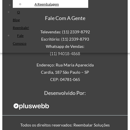
Filme Stretch Preto
Mapa do Site
A Reembalagem
Fita de Arquear PET
O
Fale Com A Gente
Fita de Arquear 10mm
Blog
Reembale!
Fita de Arquear
Televendas: (11) 2339-8792
Fale
Fita Adesiva Transparente
Escritório: (11) 2339-8793
Conosco
48×50
Whatsapp de Vendas:
Fita Adesiva
(11) 94018-4868
Fita Adesiva Colorida
Endereço: Rua Maria Aparecida
Fita Adesiva Personalizada
Cardia, 187 São Paulo – SP
Fita Adesiva Personalizada com
CEP: 04781-065
Logomarca
Desenvolvido Por:
Fita Adesiva Personalizada em
Pequena Quantidade
Fita Adesiva Personalizada no
Atacado
Fita Adesiva Personalizada para
Todos os direitos reservados: Reembalar Soluções