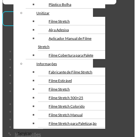
Envelope de Segurança
Plástico Bolha
Personalizado
Unitizar
Envelope Plástico de Segurança
Filme Stretch
Personalizado
Alça Adesiva
Envelope de Segurança para
Institucional
Aplicador Manual de Filme
Correios
Stretch
Sobre Nós
Filme Cobertura para Palete
Produtos
Informações
Serviços
Fabricante de Filme Stretch
Fale Conosco
Filme Estirável
Informações
Filme Stretch
Mapa do Site
Filme Stretch 500×25
Sobre Nós
Filme Stretch Colorido
Produtos
Filme Stretch Manual
Serviços
Filme Stretch para Paletização
Fale Conosco
Filme Stretch sem Tubete
Serviços
Informações