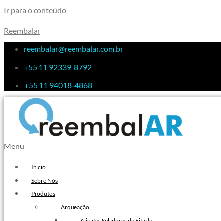
Ir para o conteúdo
Reembalar
reembalar@reembalar.com.br
+55 11 92339-8792
+55 11 94018-4868
Menu
Inicio
Sobre Nós
Produtos
Arqueação
Alicates Seladores de Fita de