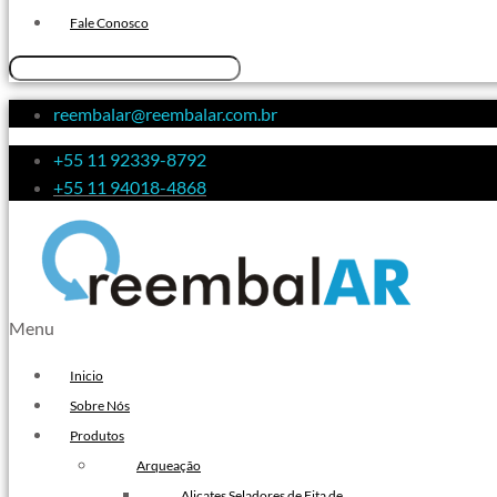
Fita de Arquear 10mm
Fale Conosco
Fita de Arquear
Fita Adesiva Transparente
reembalar@reembalar.com.br
48×50
Fita Adesiva
+55 11 92339-8792
Fita Adesiva Colorida
+55 11 94018-4868
Fita Adesiva Personalizada
Fita Adesiva Personalizada com
Logomarca
Fita Adesiva Personalizada em
Menu
Pequena Quantidade
Fita Adesiva Personalizada no
Inicio
Atacado
Sobre Nós
Fita Adesiva Personalizada para
Produtos
Embalagem
Arqueação
Fita Adesiva Transparente
Alicates Seladores de Fita de