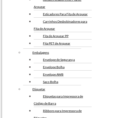
Arquear
Esticadores Para Fita de Arquear
Carrinhos Desbobinadores para
Fita de Arquear
Fita de Arquear PP
Fita PET de Arquear
Selo Metalico para Fita de
Embalagens
Arquear
Envelope de Segurança
Envelope Bolha
Envelope AWB
Saco Bolha
Etiquetar
Etiquetas para Impressora de
Código de Barra
Ribbons para Impressora de
Etiquetas