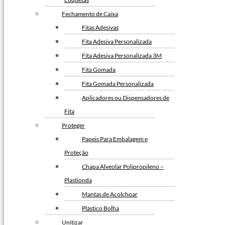
Fita Gomada com Reforço
Fechamento de Caixa
Fita Gomada
Fitas Adesivas
Fabricante de Fita Gomada
Fita Adesiva Personalizada
Envelope de Segurança
Fita Adesiva Personalizada 3M
Envelope de Segurança com Lacre
Fita Gomada
Adesivo
Fita Gomada Personalizada
Envelope de Segurança com
Aplicadores ou Dispensadores de
Bolha
Fita
Envelope de Segurança com Logo
Proteger
da Empresa
Papeis Para Embalagem e
Envelope de Segurança
Proteção
Inviolável
Chapa Alveolar Polipropileno –
Envelope de Segurança para
Plastionda
Correios Personalizado
Mantas de Acolchoar
Envelope de segurança para E-
Plástico Bolha
commerce
Unitizar