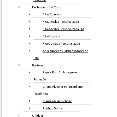
Fechamento de Caixa
Fitas Adesivas
Fita Adesiva Personalizada
Fita Adesiva Personalizada 3M
Fita Gomada
Fita Gomada Personalizada
Aplicadores ou Dispensadores de
Fita
Proteger
Papeis Para Embalagem e
Proteção
Chapa Alveolar Polipropileno –
Plastionda
Mantas de Acolchoar
Plástico Bolha
Unitizar