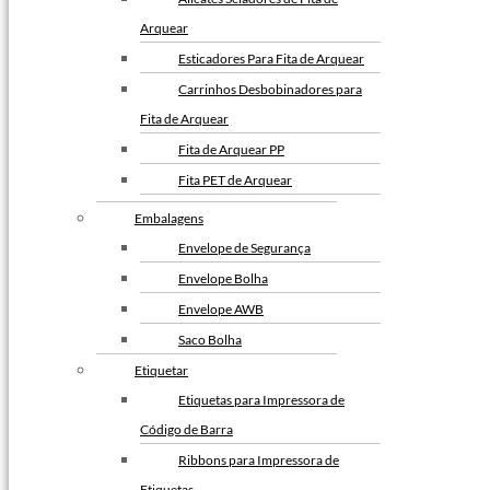
Fita Adesiva Transparente
Arquear
48×100
Esticadores Para Fita de Arquear
Fita Adesiva Transparente
Carrinhos Desbobinadores para
48×50
Fita de Arquear
Fita de Arquear
Fita de Arquear PP
Fita de Arquear 10mm
Fita PET de Arquear
Fita de Arquear 13mm
Selo Metalico para Fita de
Embalagens
Fita de Arquear 16mm
Arquear
Envelope de Segurança
Fita de Arquear PET
Envelope Bolha
Fita de Arquear Phoenix
Envelope AWB
Selo para Fita de Arquear
Saco Bolha
Preço da Fita Gomada
Etiquetar
Personalizada
Etiquetas para Impressora de
Preço da Fita Gomada
Código de Barra
Fita Gomada Personalizada
Ribbons para Impressora de
Fita Gomada de Papel
Etiquetas