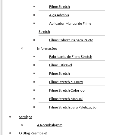
Filme Stretch
Alça Adesiva
Aplicador Manual de Filme
Stretch
Filme Cobertura para Palete
Informações
Fabricante de Filme Stretch
Filme Estirável
Filme Stretch
Filme Stretch 500×25
Filme Stretch Colorido
Filme Stretch Manual
Filme Stretch para Paletização
Filme Stretch sem Tubete
Serviços
Filme Stretch Preto
A Reembalagem
Fita de Arquear PET
O Blog Reembale!