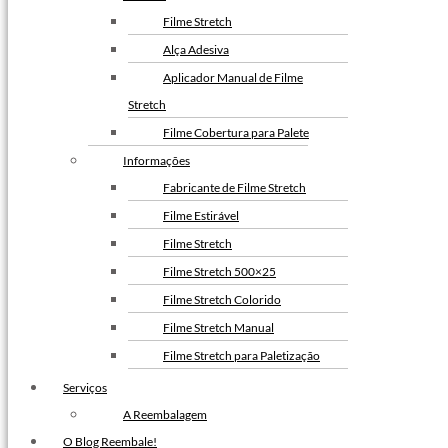
Envelope de Segurança
Filme Stretch
Personalizado
Alça Adesiva
Envelope Plástico de Segurança
Aplicador Manual de Filme
Personalizado
Stretch
Envelope de Segurança para
Filme Cobertura para Palete
Correios
Informações
Fabricante de Filme Stretch
Filme Estirável
Filme Stretch
Filme Stretch 500×25
Filme Stretch Colorido
Filme Stretch Manual
Filme Stretch para Paletização
Filme Stretch sem Tubete
Serviços
Filme Stretch Preto
A Reembalagem
Fita de Arquear PET
O Blog Reembale!